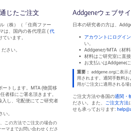
新
し
を通じたご注文
Addgeneウェブ
い
ウ
ル（株）（「住商ファー
日本の研究者の方は、Add
ィ
マは、国内の各代理店 (
代
ン
アカウントにログイン
けています。
ド
い。
ウ
ください。
AddgeneがMTA
で
材料はご研究室に直接
開
お支払いはAddgen
き
重要：
addgene.org
ま
用されます。通関手数料お
す）
用がご注文に適用される場
サポートします。MTA (物質移
責任者様にご署名頂きます。
ご注文方法や各国の
通関・
輸入し、宅配便にてご研究者
ださい。また、
ご注文方法
せも承っております:
help@
さい。
格は、この方法でご注文の場合の
ァーマまでお問い合わせくださ