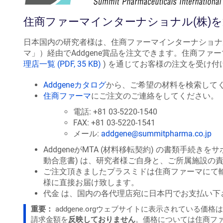
住商ファーマインターナショナル(株)
日本国内の研究者様は、住商ファーマインターナショナ
マ」）経由でAddgene賞品を注文できます。住商ファー
理店一覧 (PDF, 35 KB)
) を通じてお客様の注文を受け付
Addgeneカタログ
から、ご希望の材料を検索して
住商ファーマ
にご注文のご連絡をしてください。
電話: +81 03-5220-1540
FAX: +81 03-5220-1541
メール:
addgene@summitpharma.co.jp
AddgeneがMTA (材料移転契約) の書類手続きを
動合意書) は、研究者様ご自身と、ご所属施設の
ご注文頂きましたプラスミドは住商ファーマにて
様に直接お届け致します。
代金 は、国内の各代理店宛に日本円でお支払い下
重要：
addgene.orgウェブサイトに表示されている価
請求金額を
反映しておりません
。価格については住商フ